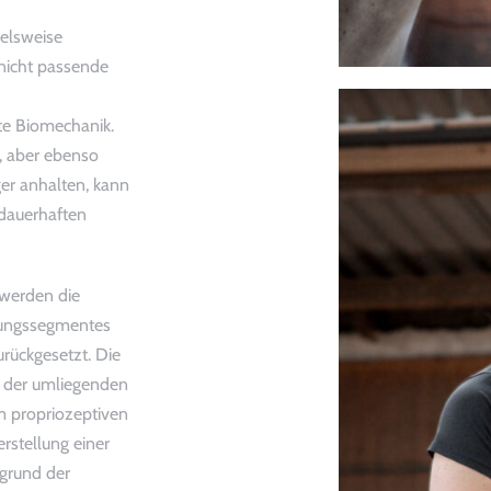
elsweise
 nicht passende
e Biomechanik.
, aber ebenso
ger anhalten, kann
 dauerhaften
 werden die
gungssegmentes
urückgesetzt. Die
ng der umliegenden
im propriozeptiven
rstellung einer
fgrund der