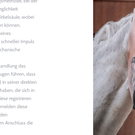
gsmethode, bei der
glichkeit
irbelsäule, wobei
en können.
eines
 schneller Impuls
echanische
ehandlung das
ugen führen, dass
 in seiner direkten
aben, die sich in
se registrieren
 melden diese
nden
im Anschluss die