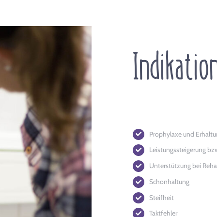
Indikatio
Prophylaxe und Erhaltu
Leistungssteigerung bzw
Unterstützung bei Rehab
Schonhaltung
Steifheit
Taktfehler