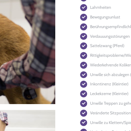
Lahmheiten
Bewegungsunlust
Berührungsempfindlichk
Verdauuungsstörungen
Sattelzwang (Pferd)
Rittigkeitsprobleme/Wid
Wiederkehrende Koliken
Unwille sich abzulegen 
Inkontinenz (Kleintier)
Leckekzeme (Kleintier)
Unwille Treppen zu geh
Veränderte Sitzpositio
Unwille zu Klettern/Spi