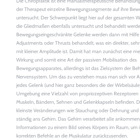
Die Chiropraktik ist eine manualtherapeutische Behandlun
der Therapeut einzelne Bewegungssegmente auf ihre Bewe
untersucht. Der Schwerpunkt liegt hier auf der gesamten W
die Gliedmaßen ebenfalls untersucht und behandelt werd
Bewegungseingeschränkte Gelenke werden dann mit Hilfe 
Adjustments oder Thrusts behandelt, was ein direkter, sehr
mit kleiner Amplitude ist. Damit hat man zunächst eine m
Wirkung und somit eine Art der passiven Mobilisation des
Bewegungsapparates, allerdings ist das Zielsystem der B
Nervensystem. Um das zu verstehen muss man sich vor A
jedes Gelenk (und hier ganz besonders die der Wirbelsäule)
Umgebung eine Vielzahl von propriozeptiven Rezeptoren h
Muskeln, Bändern, Sehnen und Gelenkkapseln befinden. Die
kleinste Veränderungen wie Stauchung oder Dehnung und
ständig ans Gehirn. Das Gehirn verarbeitet alle ankomme
Informationen zu einem Bild seines Körpers im Raum, um 
korrekten Befehle an die Muskulatur zurückzusenden.